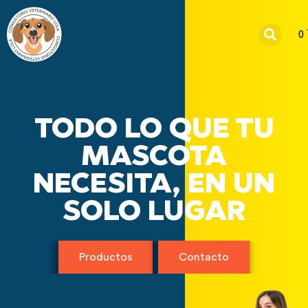
TODO LO QUE
TU
MASCOTA
NECESITA, EN UN
SOLO LUGAR
Productos
Contacto